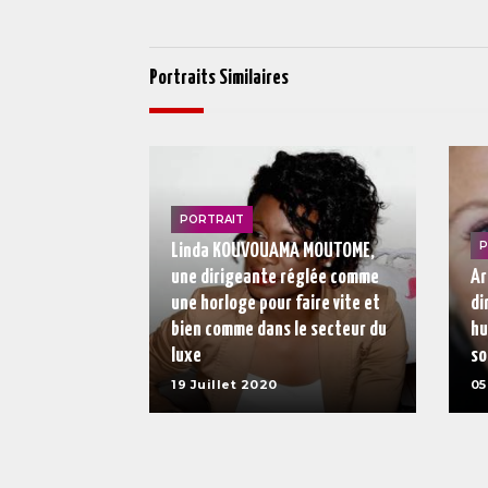
Portraits Similaires
PORTRAIT
P
Linda KOUVOUAMA MOUTOME,
une dirigeante réglée comme
Ar
une horloge pour faire vite et
di
bien comme dans le secteur du
hu
luxe
so
19 Juillet 2020
05