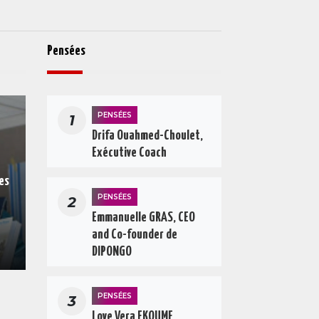
Pensées
PENSÉES
1
Drifa Ouahmed-Choulet,
Exécutive Coach
es
PENSÉES
2
Emmanuelle GRAS, CEO
and Co-founder de
DIPONGO
PENSÉES
3
Love Vera EKOUME,