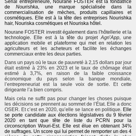
Serial entrepreneure, Nourane FOSTER est la fondatrice
de
Nourishka
, une marque spécialisée dans la
commercialisation de mèches, produits capillaires et
cosmétiques. Elle est à la tête des entreprises Nourishka
hair, Nouriska cosmétiques et Nouriska hôtel.
Nourane FOSTER investit également dans l'hôtellerie et la
technologie. Elle est à la tête du projet
Agri'App
, une
application mobile et plateforme qui met en relation les
agriculteurs et les acheteurs et facilite les échanges
commerciaux entre les deux parties
.
Dans un pays où le taux de pauvreté à 2,15 dollars par jour
était estimé à 23% en 2023 et le taux de chômage était
estimé à 3,7%, en raison de la faible croissance
économique du pays selon la banque mondiale,
l’entrepreneuriat est la seule voix de sortie.
Et cette
dirigeante l’a bien compris.
Mais cela ne suffit pas pour changer les choses puisque
les décisions se prennent au sommet de l’État. Elle a donc
OSER. Et c’est en 2020, qu’elle se lance en politique.
Elle
se porte candidate aux élections législatives du 9 février
2020 en tant que tête de liste du PCRN pour la
circonscription Wouri-Est. Elle est élue en obtenant 34%
de suffrages. Un score qui lui permet de remporter un des 4