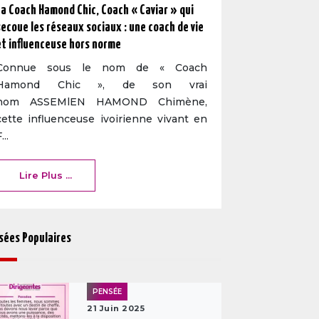
La Coach Hamond Chic, Coach « Caviar » qui
secoue les réseaux sociaux : une coach de vie
et influenceuse hors norme
Connue sous le nom de « Coach
Hamond Chic », de son vrai
nom ASSEMlEN HAMOND Chimène,
cette influenceuse ivoirienne vivant en
...
Lire Plus ...
sées Populaires
PENSÉE
21 Juin 2025