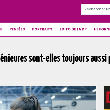
E
PENSÉES
PORTRAITS
EDITO DE LA DP
HE FOR S
énieures sont-elles toujours aussi