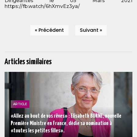
Dirigeantes le 05 Mars 2021
https://fb.watch/6hXmvEz3ya/
« Précédent
Suivant »
Articles similaires
ARTICLE
«Allez au bout de vos rêves» : Elisabeth BORNE, nouvelle
Première Ministre en France, dédie sa nomination à
«toutes les petites filles».