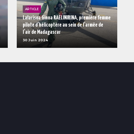
ARTICLE
Lalarisoa Ginna RAELINIRINA, première femme
pilote d’hélicoptère au sein de l’armée de
l’air de Madagascar
30 Juin 2024