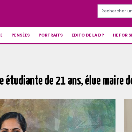
E
PENSÉES
PORTRAITS
EDITO DE LA DP
HE FOR S
e étudiante de 21 ans, élue maire de