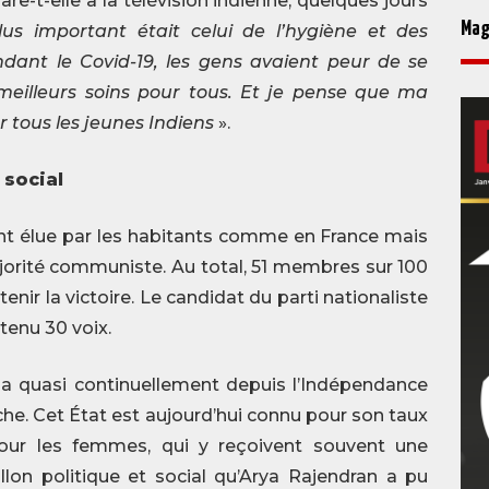
lare-t-elle à la télévision indienne, quelques jours
Mag
lus important était celui de l’hygiène et des
ndant le Covid-19, les gens avaient peur de se
e meilleurs soins pour tous. Et je pense que ma
 tous les jeunes Indiens
».
 social
nt élue par les habitants comme en France mais
majorité communiste. Au total, 51 membres sur 100
tenir la victoire. Le candidat du parti nationaliste
tenu 30 voix.
la quasi continuellement depuis l’Indépendance
uche. Cet État est aujourd’hui connu pour son taux
our les femmes, qui y reçoivent souvent une
llon politique et social qu’Arya Rajendran a pu