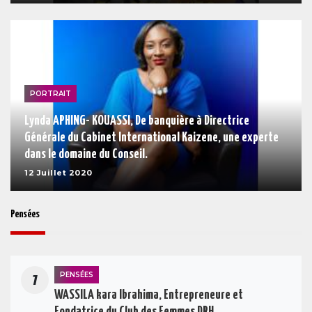
PORTRAIT
Lynda APHING- KOUASSI, De banquière à Directrice
Générale du Cabinet International Kaizene, une experte
dans le domaine du Conseil.
12 Juillet 2020
Pensées
PENSÉES
1
WASSILA kara Ibrahima, Entrepreneure et
Fondatrice du Club des Femmes DRH