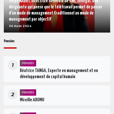
Sofya NADIFI, Directrice Générale de TMC Sénégal, une
dirigeante qui pense que le télétravail permet de passer
d’un mode de management traditionnel au mode de
management par objectif
30 Août 2024
Pensées
PENSÉES
1
Béatrice TANGA, Experte en management et en
développement du capital humain
PENSÉES
2
Mireille ADOMO