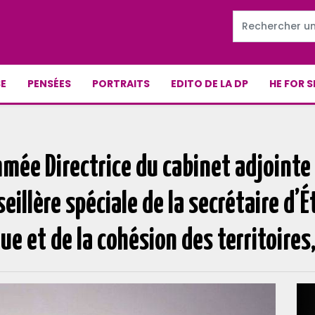
E
PENSÉES
PORTRAITS
EDITO DE LA DP
HE FOR S
e Directrice du cabinet adjointe 
illère spéciale de la secrétaire d’É
ue et de la cohésion des territoires