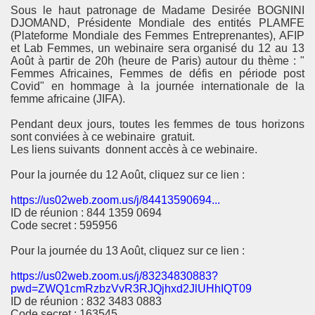
Sous le haut patronage de Madame Desirée BOGNINI
DJOMAND, Présidente Mondiale des entités PLAMFE
(Plateforme Mondiale des Femmes Entreprenantes), AFIP
et Lab Femmes, un webinaire sera organisé du 12 au 13
Août à partir de 20h (heure de Paris) autour du thème : "
Femmes Africaines, Femmes de défis en période post
Covid" en hommage à la journée internationale de la
femme africaine (JIFA).
Pendant deux jours, toutes les femmes de tous horizons
sont conviées à ce webinaire
gratuit.
Les liens suivants
donnent accès à ce webinaire.
Pour la journée du 12 Août, cliquez sur ce lien :
https://us02web.zoom.us/j/84413590694...
ID de réunion : 844 1359 0694
Code secret : 595956
Pour la journée du 13 Août, cliquez sur ce lien :
https://us02web.zoom.us/j/83234830883?
pwd=ZWQ1cmRzbzVvR3RJQjhxd2JlUHhIQT09
ID de réunion : 832 3483 0883
Code secret : 163545