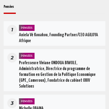
Pensées
PENSÉES
1
Aniela Vé Kouakou, Founding Partner/CEO AGILOYA
Afrique
PENSÉES
2
Professeure Viviane ONDOUA BIWOLE,
Administratrice, Directrice du programme de
formation en Gestion de la Politique Economique
(GPE_Cameroun), Fondatrice du cabinet OBIV
Solutions
PENSÉES
3
Michelle OBAMA