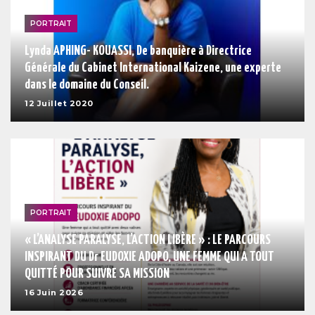
PORTRAIT
Lynda APHING- KOUASSI, De banquière à Directrice
Générale du Cabinet International Kaizene, une experte
dans le domaine du Conseil.
12 Juillet 2020
PORTRAIT
« L’ANALYSE PARALYSE, L’ACTION LIBÈRE » : LE PARCOURS
INSPIRANT DU Dr EUDOXIE ADOPO, UNE FEMME QUI A TOUT
QUITTÉ POUR SUIVRE SA MISSION
16 Juin 2026