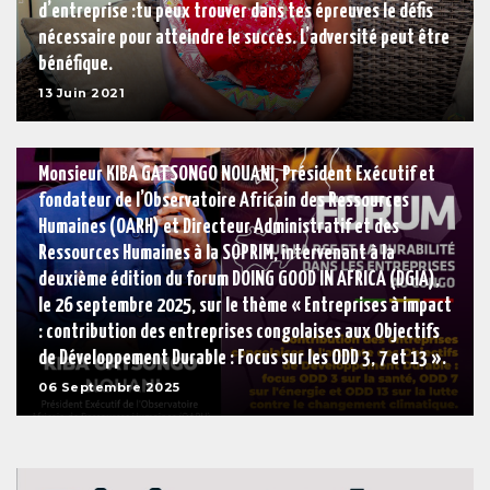
d’entreprise :tu peux trouver dans tes épreuves le défis
nécessaire pour atteindre le succès. L’adversité peut être
bénéfique.
13 Juin 2021
ARTICLE
Monsieur KIBA GATSONGO NOUANI, Président Exécutif et
fondateur de l’Observatoire Africain des Ressources
Humaines (OARH) et Directeur Administratif et des
Ressources Humaines à la SOPRIM, intervenant à la
deuxième édition du forum DOING GOOD IN AFRICA (DGIA),
le 26 septembre 2025, sur le thème « Entreprises à impact
: contribution des entreprises congolaises aux Objectifs
de Développement Durable : Focus sur les ODD 3, 7 et 13 ».
06 Septembre 2025