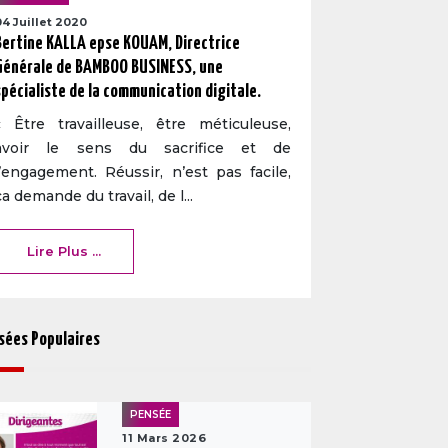
04 Juillet 2020
Bertine KALLA epse KOUAM, Directrice
Générale de BAMBOO BUSINESS, une
spécialiste de la communication digitale.
« Être travailleuse, être méticuleuse,
avoir le sens du sacrifice et de
l’engagement. Réussir, n’est pas facile,
ça demande du travail, de l...
Lire Plus ...
sées Populaires
PENSÉE
11 Mars 2026