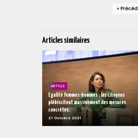
« Précéd
Articles similaires
ARTICLE
Egalité femmes-hommes : les citoyens
plébiscitent massivement des mesures
concrètes.
21 Octobre 2021