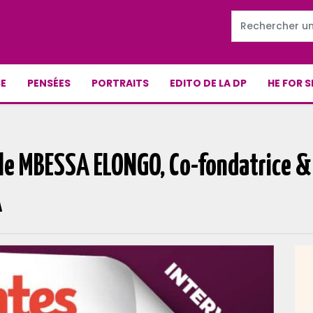
E
PENSÉES
PORTRAITS
EDITO DE LA DP
HE FOR S
ole MBESSA ELONGO, Co-fondatrice &
A