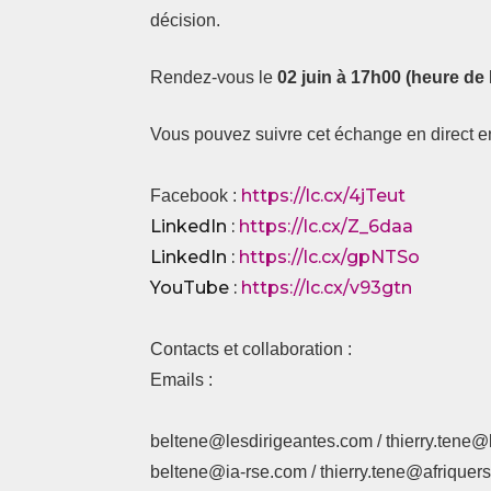
décision.
Rendez-vous le
02 juin à 17h00 (heure de 
Vous pouvez suivre cet échange en direct en 
https://lc.cx/4jTeut
Facebook :
LinkedIn :
https://lc.cx/Z_6daa
LinkedIn :
https://lc.cx/gpNTSo
YouTube :
https://lc.cx/v93gtn
Contacts et collaboration :
Emails :
beltene@lesdirigeantes.com / thierry.tene
beltene@ia-rse.com / thierry.tene@afrique