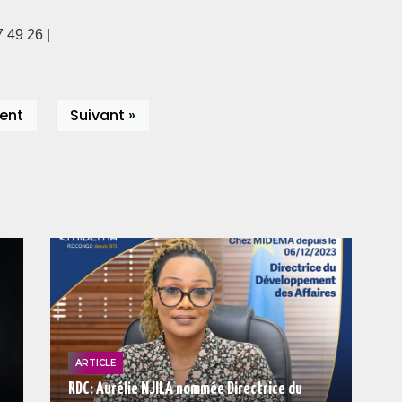
 49 26 |
ent
Suivant »
ARTICLE
RDC: Aurélie NJILA nommée Directrice du