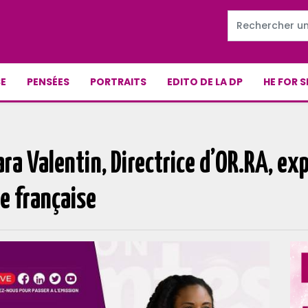
E
PENSÉES
PORTRAITS
EDITO DE LA DP
HE FOR S
ara Valentin, Directrice d’OR.RA, ex
le française