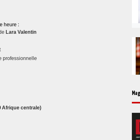
e heure :
de
Lara Valentin
t
ie professionnelle
Mag
 Afrique centrale)