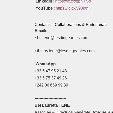
LinkedIn
:
https://lc.cx/gpNTSo
YouTube
:
https://lc.cx/v93gtn
Contacts – Collaborations & Partenariats
Emails
•
beltene@lesdirigeantes.com
•
thierry.tene@lesdirigeantes.com
WhatsApp
+33 6 47 95 21 43
+33 6 75 37 49 26
+242 06 669 99 39
-------------------------
Bel Lauretta TENE
Associée – Directrice Générale,
Afrique R