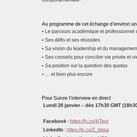
Au programme de cet échange d’environ un
• Le parcours académique et professionnel 
• Ses défis et ses réussites
• Sa vision du leadership et du managemen
• Ses conseils pour concilier vie privée et v
• Sa position sur la question des quotas
• … et bien plus encore
Pour Suivre l’interview en direct
Lundi 26 janvier – dès 17h30 GMT (18h30
Facebook
:
https://lc.cx/4jTeut
LinkedIn
:
https://lc.cx/Z_6daa