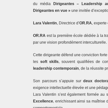
du média
Dirigeantes – Leadership a
Dirigeantes en vue »
une invitée d’exceptio
Lara Valentin
, Directrice d’
OR.RA
, experte
OR.RA
est la première école dédiée à la t
par une vision profondément interculturelle.
Cette dirigeante défend une conviction forte 
les
soft skills
, souvent qualifiées de co
leadership contemporain
, de la réussite 
Son parcours s’appuie sur
deux doctor
exigence intellectuelle élevée et une pédago
Lara Valentin s’est également formée au se
Excellence
, enrichissant ainsi sa maîtrise 
comportementale.