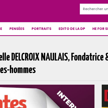
E
PENSÉES
PORTRAITS
EDITO DE LA DP
HE FOR S
elle DELCROIX NAULAIS, Fondatrice & 
mmes-hommes