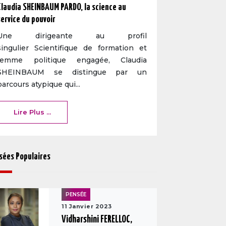
Claudia SHEINBAUM PARDO, la science au
service du pouvoir
Une dirigeante au profil
singulier Scientifique de formation et
femme politique engagée, Claudia
SHEINBAUM se distingue par un
parcours atypique qui...
Lire Plus ...
sées Populaires
PENSÉE
11 Janvier 2023
Vidharshini FERELLOC,