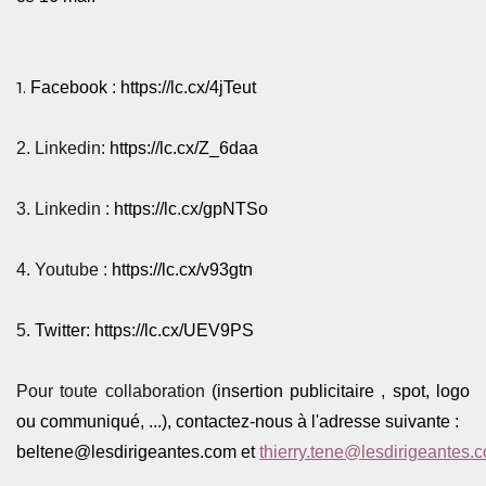
1.
Facebook :
https://lc.cx/4jTeut
2. Linkedin:
https://lc.cx/Z_6daa
3. Linkedin :
https://lc.cx/gpNTSo
4. Youtube :
https://lc.cx/v93gtn
5.
Twitter:
https://lc.cx/UEV9PS
Pour toute collaboration
(insertion publicitaire , spot, logo
ou communiqué, ...), contactez-nous à l'adresse suivante :
beltene@lesdirigeantes.com
et
thierry.tene@lesdirigeantes.