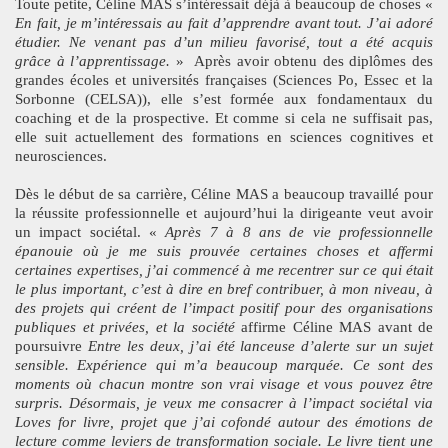
Toute petite, Céline MAS s’intéressait déjà à beaucoup de choses «
En fait, je m’intéressais au fait d’apprendre avant tout. J’ai adoré
étudier. Ne venant pas d’un milieu favorisé, tout a été acquis
grâce à l’apprentissage.
»
Après avoir obtenu des diplômes des
grandes écoles et universités françaises (Sciences Po, Essec et la
Sorbonne (CELSA)), elle s’est formée aux fondamentaux du
coaching et de la prospective. Et comme si cela ne suffisait pas,
elle suit actuellement des formations en sciences cognitives et
neurosciences.
Dès le début de sa carrière, Céline MAS a beaucoup travaillé pour
la réussite professionnelle et aujourd’hui la dirigeante veut avoir
un impact sociétal. «
Après 7 à 8 ans de vie professionnelle
épanouie où je me suis prouvée certaines choses et affermi
certaines expertises, j’ai commencé à me recentrer sur ce qui était
le plus important, c’est à dire en bref contribuer, à mon niveau, à
des projets qui créent de l’impact positif pour des organisations
publiques et privées, et la société
affirme Céline MAS avant de
poursuivre
Entre les deux, j’ai été lanceuse d’alerte sur un sujet
sensible. Expérience qui m’a beaucoup marquée. Ce sont des
moments où chacun montre son vrai visage et vous pouvez être
surpris. Désormais, je veux me consacrer à l’impact sociétal via
Loves for livre, projet que j’ai cofondé autour des émotions de
lecture comme leviers de transformation sociale. Le livre tient une