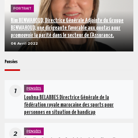
PORTRAIT
Rim BENWAHOUD, Directrice Générale Adjointe du Groupe
BENWAHOUD, une dirigeante favorable aux quotas pour
promouvoir la parité dans le secteur de l’Assurance.
06 Avril 2022
Pensées
PENSÉES
1
Loubna BELABBES Directrice Générale de la
fédération royale marocaine des sports pour
personnes en situation de handicap
PENSÉES
2