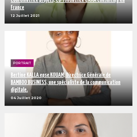
Coordinatrice projets, Co-fondatrice GAMA Consulting en
France
12 Juillet 2021
PORTRAIT
Bertine KALLA epse KOUAM, Directrice Générale de
BAMBOO BUSINESS, une spécialiste de la communication
digitale.
04 Juillet 2020