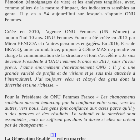
l’émotion (témoignages de vies) et les analyses tangibles, avec,
comme piliers de la mesure d’impact, des indicateurs sensibles au
genre. Il y en a 54 aujourd’hui sur lesquels s’appuie ONU
Femmes.
Créée en 2010, l’agence ONU Femmes (UN Women) a
aujourd’hui 10 ans. ONU Femmes France a été créée en 2013 par
Miren BENGOA et d’autres personnes engagées. En 2016, Pascale
BRACQ, autre cofondatrice, propose à Céline MAS de prendre en
charge la communication de la structure et tout s’accélère «
Je suis
devenue Présidente d’ONU Femmes France en 2017, sans l’avoir
prévu. J’aime énormément l’environnement ONU : Il y a une
grande variété de profils et de visions et je suis très attachée à
l’interculturel. J’ai toujours vécu et côtoyé des gens dont la
diversité est une richesse.
»
Pour la Présidente de ONU Femmes France «
Les changements
sociétaux passent beaucoup par la confiance entre vous, vers les
autres, vers nous. Les gens font confiance aux actes parce qu’il y
a des preuves et des résultats. La volonté et la sincérité sont
essentielles, mais ne suffisent pas dans la durée si elles ne créent
pas de changement.
»
[1]
La Génération Egalité
est en marche