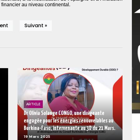
r financier au niveau continental.
ent
Suivant »
ARTICLE
Dr Olivia Solange CONGO, une dirigeante
engagée pour les énergies renouvelables au
Burkina-Faso, intervenante au 3D du 21 Mars.
19 Mars 2025