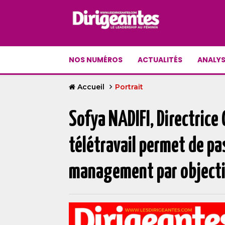
NOS NUMÉROS
ACTUALITÉS
ANALYS
Accueil
Portrait
Sofya NADIFI, Directrice
télétravail permet de p
management par objecti