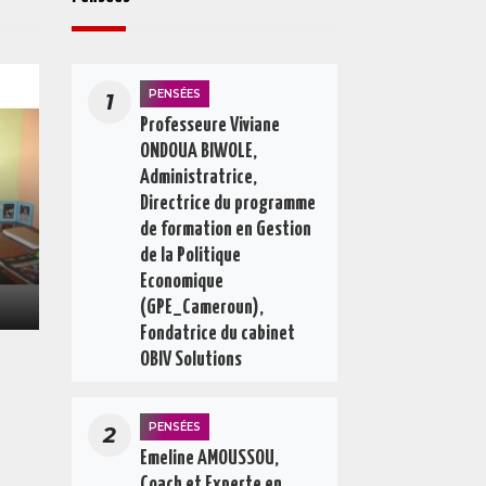
PENSÉES
1
Professeure Viviane
ONDOUA BIWOLE,
Administratrice,
Directrice du programme
de formation en Gestion
de la Politique
Economique
(GPE_Cameroun),
Fondatrice du cabinet
OBIV Solutions
PENSÉES
2
Emeline AMOUSSOU,
Coach et Experte en