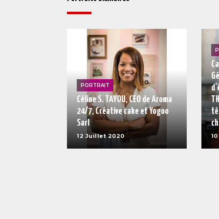
P
Ca
Gé
PORTRAIT
d’
Céline S. TAYOU, CEO de Aroma
TH
24/7, Créative cake et Yogoo
tê
Sarl
ch
12 Juillet 2020
10