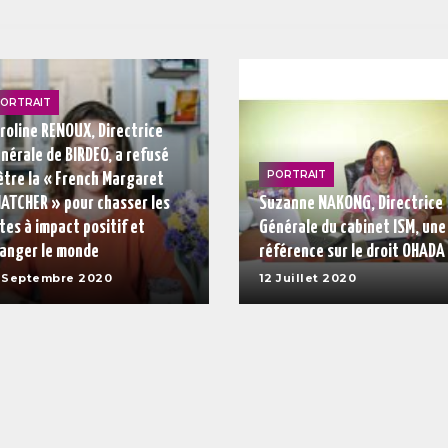
ORTRAIT
roline RENOUX, Directrice
nérale de BIRDEO, a refusé
PORTRAIT
être la « French Margaret
ATCHER » pour chasser les
Suzanne NAKONG, Directrice
tes à impact positif et
Générale du cabinet ISM, une
anger le monde
référence sur le droit OHADA
 Septembre 2020
12 Juillet 2020