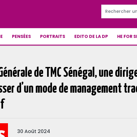
E
PENSÉES
PORTRAITS
EDITO DE LA DP
HE FOR S
 Générale de TMC Sénégal, une dirig
asser d’un mode de management tra
f
30 Août 2024