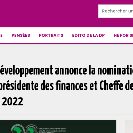
E
PENSÉES
PORTRAITS
EDITO DE LA DP
HE FOR S
Développement annonce la nominati
résidente des finances et Cheffe de 
e 2022